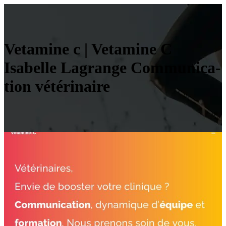
Vetamine c | Vetamine C
Isabelle Lagrange Com­munica­
tion vétérinaire