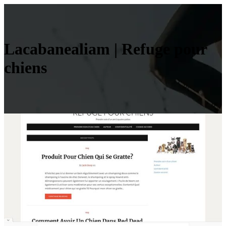
Lacabanea­liam | Refuge pour
chiens